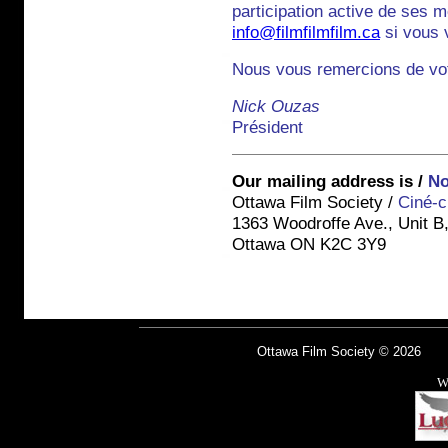
participation active de ses 
info@filmfilmfilm.ca
si vous 
Nous vous remercions de vot
Nick Ouzas
Président
Our mailing address is /
No
Ottawa Film Society /
Ciné-c
1363 Woodroffe Ave., Unit B
Ottawa ON K2C 3Y9
Ottawa Film Society © 2026 fo
W